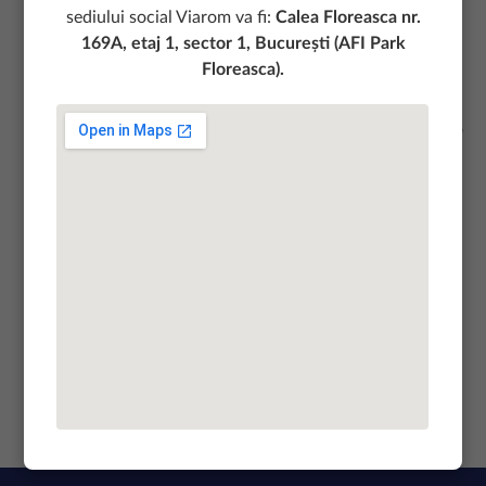
octombrie s-a derulat programul de instruire in
sediului social Viarom va fi:
Calea Floreasca nr.
Managementul riscurilor.
169A, etaj 1, sector 1, București (AFI Park
Formarea a fost organizata in colaborare cu Flexability
Floreasca).
Management si a atins urmatoarele aspecte:
Intelegerea complexitatii organizatiei si a interdependentei la
nivel de resurse, procese si fluxuri decizionale;
Relatia dintre managementul riscurilor si performanta
organizationala;
Intelegerea principalelor provocari legate de managementul
riscurilor;
Cunoastererea principalelor metode si tehnici legate de
managementul riscurilor.
Programul de formare este un instrument valoros pentru
colegii nostri care au participat, o baza pentru preocupari
organizationale viitoare in acest domeniu.