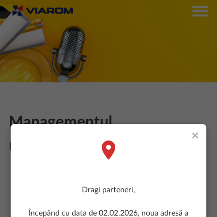
Managementul
×
riscurilor@Viarom
In Viarom investim in dezvoltarea continua a angajatilor
Dragi parteneri,
nostri.
Sub egida valorii
‘’Responsabilitate’’
, in perioada 13 – 15
Începând cu data de 02.02.2026, noua adresă a