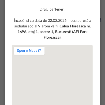
Poduri.
Dragi parteneri,
Astazi, am gazduit peste 40 de studenti
Începând cu data de 02.02.2026, noua adresă a
sediului social Viarom va fi:
Calea Floreasca nr.
ai Universitatilor Tehnice de
169A, etaj 1, sector 1, București (AFI Park
Constructii din Brasov si Cluj in
Floreasca).
locatiile noastre. Specialistii nostri le-
au impartasit tinerilor din experienta
lor practica in cadrul vizitelor tehnice
organizate la statiile de productie
mixturi asfaltice si in santierele din
Rupea si Municipiul Turda.
Prin actiunile pe care le derulam ne
asumam rolul activ de a contribui la
dezvoltarea practica a studentilor si