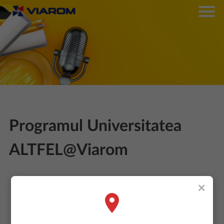
Programul Universitatea
ALTFEL@Viarom
×
Program dedicat studentilor din
cadrul Universitatilor de Constructii,
Specializarea Cai Ferate, Drumuri si